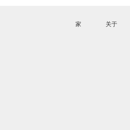
箭
头
键
来
家
关于
增
高
或
降
低
音
量。