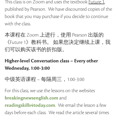
This class is on Zoom and uses the textbook
Future 1
,
published by Pearson. We have discounted copies of the
book that you may purchase if you decide to continue
with the class.
本课程在 Zoom 上进行，使用 Pearson 出版的
《Future 1》教科书。 如果您决定继续上课，我
们可以购买该书的折扣版。
Higher-level Conversation class – Every other
Wednesday, 1:00-3:00
中级英语课程 – 每隔周三，1:00-3:00
For this class, we use the lessons on the websites
breakingnewsenglish.com
and
readingskills4today.com
. We email the lesson a few
days before each class. We read the article several times